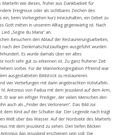
Marterln wie dieses, früher aus Dankbarkeit für
dere Ereignisse oder als sichtbares Zeichen des
s ein, beim Vorbeigehen kurz innezuhalten, ein Gebet zu
ss Gott mitten in unserem Alltag gegenwärtig ist. Nach
Lied „Segne du Maria“ an.
eichen Besuchern den Ablauf der Restaurierungsarbeiten,
ft nach den Denkmalschutzauflagen ausgeführt wurden.
ahrhundert. Es wurde damals über ein altes
e noch sehr gut zu erkennen ist. Zu ganz früherer Zeit
 Weihern vorbei. Für die Männerkongregation Pfreimd war
ldern ausgestatteten Bildstock zu restaurieren.
ind vier Vertiefungen mit darin angebrachten Votivtafeln.
den hl. Antonius von Padua mit dem Jesuskind auf dem Arm,
t. Er war ein eifriger Prediger, der vielen Menschen den
hn auch als „Finder des Verlorenen“. Das Bild zur
mit dem Kind auf der Schulter dar. Der Legende nach trägt
nzen Welt über das Wasser. Auf der Nordseite des Marterls
nius mit dem Jesuskind zu sehen. Den tiefen Blicken
Antonius das Jesuskind erschienen sein soll. Die