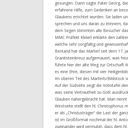
gesungen. Dann sagte Pater Georg, das 
erfahrene Hilfe, zum Gedenken an beson
Glaubens errichtet wurden. Sie laden un
sprechen und uns daran zu erinnern, da
dem Segen stimmten alle Besucher das 
MMC Präfekt Kleierl erklärte den zahlr
welche sehr sorgfältig und gewissenha
Bestand hat das Marterl seit dem 17. J
Granitsteinkreuz aufgemauert, was heut
führte hier der alte Weg zur Ortschaft
es eine Ehre, diesen mit vier Heiligenbi
Im oberen Teil des Marterls/Bildstock s
Auf der Südseite zeigt die Votivtafel 
was seine Vertrautheit zu Gott ausdrück
Glauben nähergebracht hat. Man nennt i
Westseite stellt den hl. Christophorus 
er als „Christusträger“ die Last der ga
ist im Großformat nochmal der hl. Anto
zueinander wird vermutet, dass dem hl. 