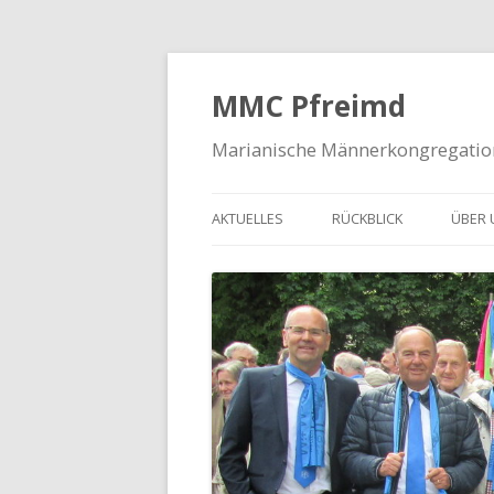
MMC Pfreimd
Marianische Männerkongregatio
AKTUELLES
RÜCKBLICK
ÜBER 
ANKÜNDIGUNGEN & TERMINE
MARI
JAHRESPROGRAMM
EHRE
GESC
GRUN