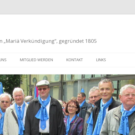
n „Mariä Verkündigung“, gegründet 1805
Zum
Inhalt
UNS
MITGLIED WERDEN
KONTAKT
LINKS
springen
ANISCHER RAT
KONTAKTFORMULAR
NMITGLIEDER
ADRESSEN
HICHTE
DSÄTZLICHES